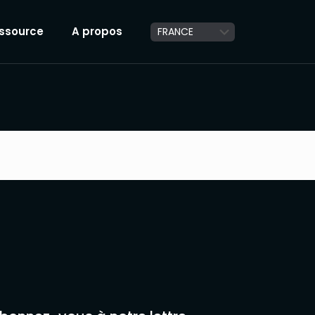
ssource
A propos