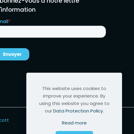
bonnez-vous à notre lettre
'information
This website uses cookies to
improve your experience. By
using this website you agree to
our
Data Protection Policy
.
cott
Read more