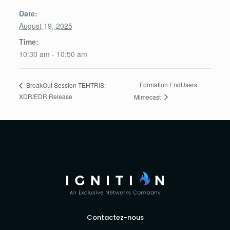
Date:
August 19, 2025
Time:
10:30 am - 10:50 am
Formation EndUsers
BreakOut Session TEHTRIS:
XDR/EDR Release
Mimecast
Contactez-nous