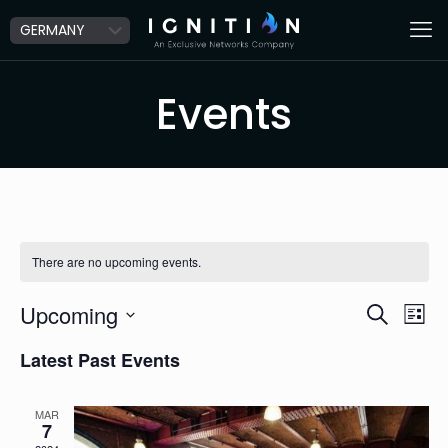
Events
There are no upcoming events.
Ev
Event
Upcoming
Search
List
Vi
Select
Searc
Latest Past Events
date.
Na
and
Views
MAR
7
Navig